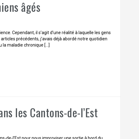
hiens âgés
ence. Cependant, il s’agit d’une réalité à laquelle les gens
 articles précédents, j’avais déjà abordé notre quotidien
u la maladie chronique […]
s les Cantons-de-l’Est
ns-de-l’Est pour nous improviser une sortie à bord du